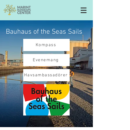
Bauhaus of the Seas Sails
Kompass
Evenemang
Havsambassadörer