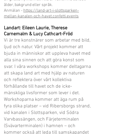
ålder, bakgrund eller språk.
Anmälan -
https://land-art-i-slottsparken-
mellan-kanalen-och-havet.confetti.events
Landart: Eileen Laurie, Therese
Carnemalm & Lucy Cathcart-Fröd
Vi är tre konstnärer som arbetar med bild,
ljud och natur. Vårt projekt kommer att
bjuda in människor att uppleva havet med
alla sina sinnen och att göra konst som
svar. I våra workshops kommer deltagarna
att skapa land art med hjälp av naturen
och reflektera över vårt kollektiva
förhållande till havet och de icke-
mänskliga livsformer som lever i det.
Workshoparna kommer att äga rum på
fyra olika platser – vid Ribersborgs strand,
vid kanalen i Slottsparken, vid Södra
Varvbassängen, och Färjeterminalen
(Svävarterminalen) i hamnen – och
kommer också att leda till samskapandet