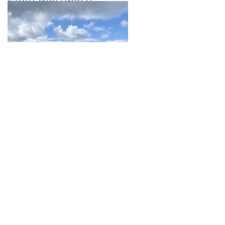
Drevet / Feral Malmö / Malmö
Mobile Queer-Sauna