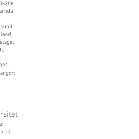
 Skåne
ärtida
esund,
bland
slaget
te
n
2021
angör:
rsitet
ar
 till