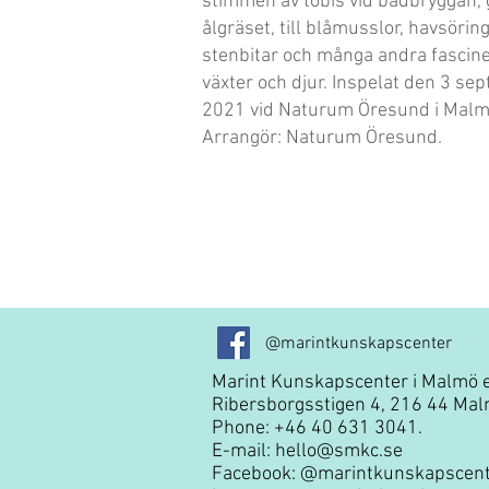
stimmen av tobis vid badbryggan,
ålgräset, till blåmusslor, havsöring
stenbitar och många andra fascin
växter och djur. Inspelat den 3 se
2021 vid Naturum Öresund i Malm
Arrangör: Naturum Öresund.
@marintkunskapscenter
Marint Kunskapscenter i Malmö e
Ribersborgsstigen 4, 216 44 Mal
Phone: +46 40 631 3041.
E-mail:
hello@smkc.se
Facebook:
@marintkunskapscent