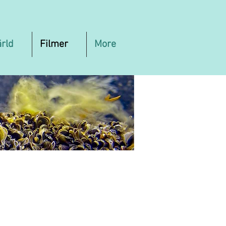
ärld
Filmer
More