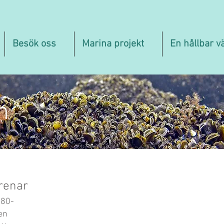
Besök oss
Marina projekt
En hållbar v
n
renar
980-
en