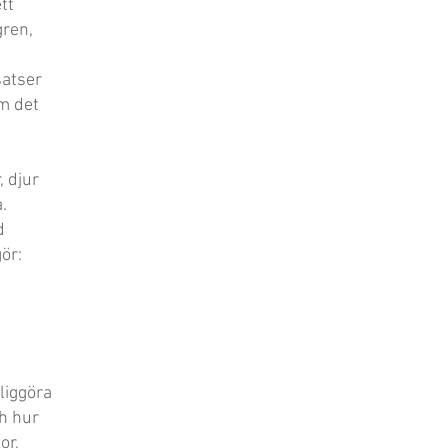
tt
gren,
satser
om det
 djur
.
d
ör:
liggöra
h hur
or,