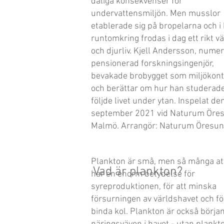
dåliga konsekvenser för
undervattensmiljön. Men musslor
etablerade sig på bropelarna och i
runtomkring frodas i dag ett rikt vä
och djurliv. Kjell Andersson, nume
pensionerad forskningsingenjör,
bevakade brobygget som miljökont
och berättar om hur han studerad
följde livet under ytan. Inspelat de
september 2021 vid Naturum Öres
Malmö. Arrangör: Naturum Öresun
Plankton är små, men så många at
Vad är plankton?
har en enorm betydelse för
syreproduktionen, för att minska
försurningen av världshavet och fö
binda kol. Plankton är också börja