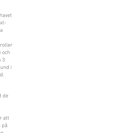
 havet
xt-
ra
roller
e och
n 3
und i
d.
t de
r att
n på