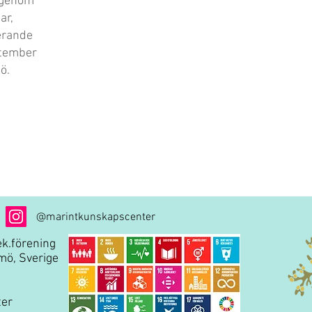
 genom
ar,
erande
ptember
ö.
@marintkunskapscenter
k.förening
mö, Sverige
er