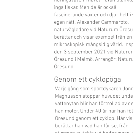
näringsväven i havet - utan plankt
inga fiskar. Men de är också
fascinerande växter och djur helt i 
egen rätt. Alexander Cammaroto,
naturvägledare vid Naturum Öresu
berättar och visar exempel från en
mikroskopisk mångsidig värld. Ins
den 3 september 2021 vid Naturu
Öresund i Malmö. Arrangör: Natu
Öresund.
Genom ett cyklopöga
Varje gång som sportdykaren Jon
Magnusson stoppar huvudet unde
vattenytan blir han förtrollad av d
han möter. Under 40 år har han föl
Öresund genom ett cyklop. Här vis
berättar han vad han får se, från