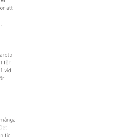
det
ör att
,
r
aroto
t för
1 vid
ör:
 många
Det
n tid