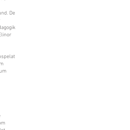
und. De
r
dagogik
Elinor
nspelat
um
rum
e
Som