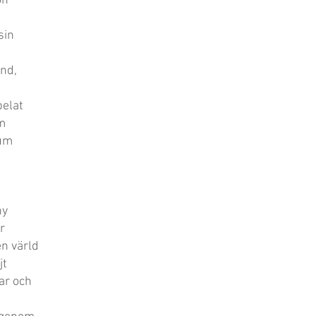
on
sin
nd,
pelat
m
rum
ny
r
en värld
jt
ar och