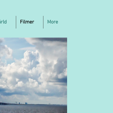
ärld
Filmer
More