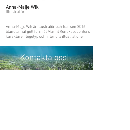
Anna-Majje Wik
Illustratör
Anna-Majje Wik är illustratör och har sen 2016
bland annat gett form åt Marint Kunskapscenters
karaktärer, logotyp och interiöra illustrationer.
Kontakta oss!
+46 (0)40 631 30 41
Naturum Öresund
Ribersborgstigen 4,
216 44 Malmö, Skåne
Sverige
hello(at)smkc.se