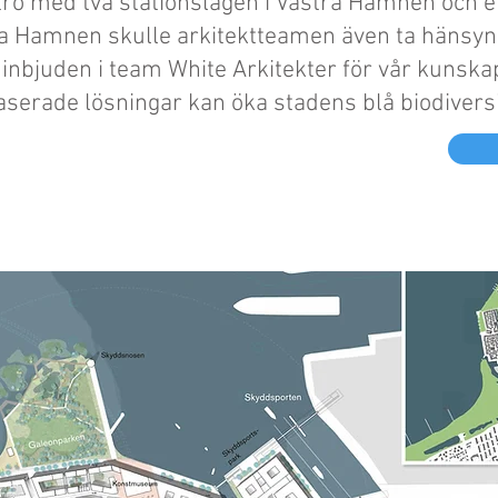
med två stationslägen i Västra Hamnen och en
 Hamnen skulle arkitektteamen även ta hänsyn t
inbjuden i team White Arkitekter för vår kunsk
erade lösningar kan öka stadens blå biodivers