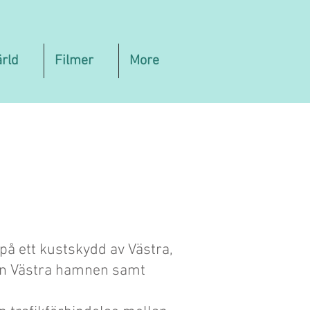
ärld
Filmer
More
på ett kustskydd av Västra,
ån Västra hamnen samt