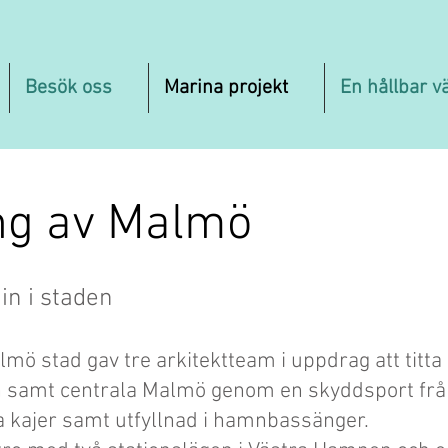
Besök oss
Marina projekt
En hållbar v
ng av Malmö
in i staden
ö stad gav tre arkitektteam i uppdrag att titta 
n samt centrala Malmö genom en skyddsport fr
da kajer samt utfyllnad i hamnbassänger.