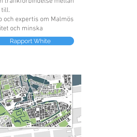
 trafikförbindelse mellan
ill.
ap och expertis om Malmös
itet och minska
Rapport White