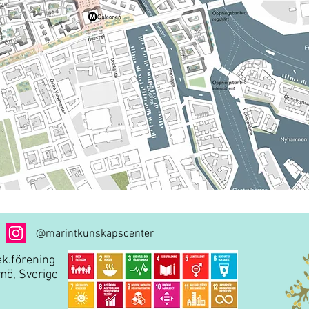
@marintkunskapscenter
k.förening
mö, Sverige