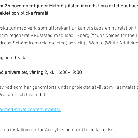
 25 november bjuder Malmö-piloten inom EU-projektet Bauhaus of 
ektet och blicka framåt.
kultur med verk som utforskar hur kan vi skapa en ny relation till
m regenerativ kuststad med Isac Ekberg (Young Voices for the Ba
dreas Schönström (Malmö stad) och Mirja Wande (White Arkitekte
ng och dryck.
ö universitet, våning 2, kl. 16:00-19:00
av vad som har genomförts under projektet såväl som i samtalet
resund och livet i det!
va-med-havet.confetti.events/
na inställningar för Analytics och funktionella cookies.