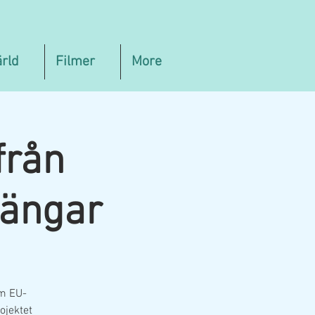
ärld
Filmer
More
från
sängar
m EU-
ojektet