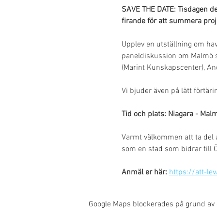
SAVE THE DATE: Tisdagen den
firande för att summera proj
Upplev en utställning om havs
paneldiskussion om Malmö so
(Marint Kunskapscenter), An
Vi bjuder även på lätt förtäri
Tid och plats: Niagara - Malm
Varmt välkommen att ta del 
som en stad som bidrar till Ö
Anmäl er här:
https://att-le
Google Maps blockerades på grund av di