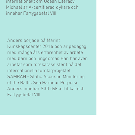
internationellt om Ocean Literacy.
Michael är A-certifierad dykare och
innehar Fartygsbefäl VIII.
Anders började på Marint
Kunskapscenter 2016 och är pedagog
med många års erfarenhet av arbete
med barn och ungdomar. Han har även
arbetat som forskarassistent på det
internationella tumlarprojektet
SAMBAH - Static Acoustic Monitoring
of the Baltic Sea Harbour Porpoise.
Anders innehar S30 dykcertifikat och
Fartygsbefäl VIII.
Matilda är vår nyaste medarbetare och
har studerat till miljövetare på Malmö
universitet. Under sin studietid gjorde